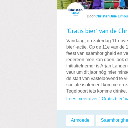
Door
ChristenUnie Limbu
‘Gratis bier’ van de Ch
Vandaag, op zaterdag 11 novem
bier’-actie. Op de 11e van de 
feest van saamhorigheid en ve
iedereen mee kan doen, ook 
Initiatiefnemer is Arjan Lange
veur um dit jaor nóg mier min
de start van vastelaovend te vi
sociale isolement komme en z
Tegelpoort iets komme drinke.
Lees meer over "‘Gratis bier’ 
Labels:
Armoede
,
Saamhorighe