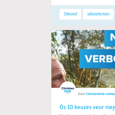
Labels:
Stikstof
,
stikstofcrisis
Door
ChristenUnie Limbu
Ós 10 keuzes veur nie