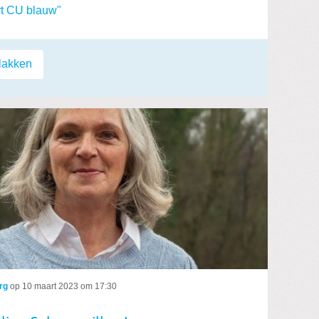
rt CU blauw"
plakken
rg
op
10 maart 2023 om 17:30