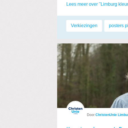
Lees meer over "Limburg kleu
Labels:
Verkiezingen
,
posters 
Door
ChristenUnie Limbu