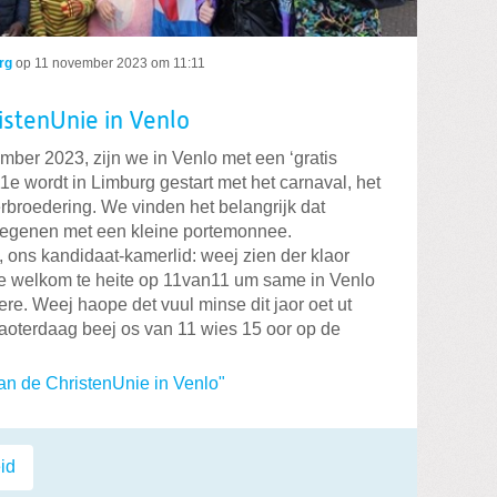
rg
op
11 november 2023 om 11:11
ristenUnie in Venlo
ber 2023, zijn we in Venlo met een ‘gratis
11e wordt in Limburg gestart met het carnaval, het
rbroedering. We vinden het belangrijk dat
degenen met een kleine portemonnee.
n, ons kandidaat-kamerlid: weej zien der klaor
se welkom te heite op 11van11 um same in Venlo
ere. Weej haope det vuul minse dit jaor oet ut
aoterdaag beej os van 11 wies 15 oor op de
van de ChristenUnie in Venlo"
id