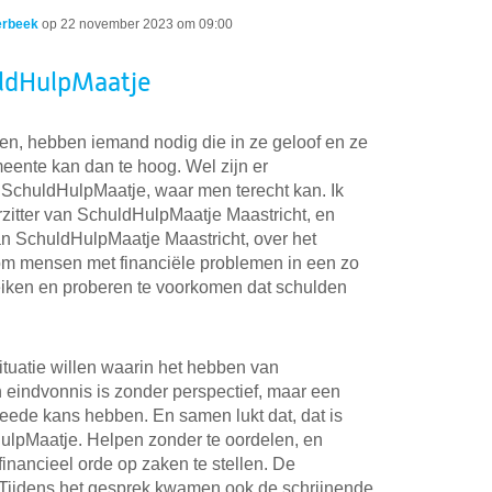
erbeek
op
22 november 2023 om 09:00
uldHulpMaatje
ten, hebben iemand nodig die in ze geloof en ze
eente kan dan te hoog. Wel zijn er
ls SchuldHulpMaatje, waar men terecht kan. Ik
rzitter van SchuldHulpMaatje Maastricht, en
an SchuldHulpMaatje Maastricht, over het
om mensen met financiële problemen in een zo
eiken en proberen te voorkomen dat schulden
ituatie willen waarin het hebben van
eindvonnis is zonder perspectief, maar een
eede kans hebben. En samen lukt dat, dat is
ulpMaatje. Helpen zonder te oordelen, en
nancieel orde op zaken te stellen. De
Tijdens het gesprek kwamen ook de schrijnende