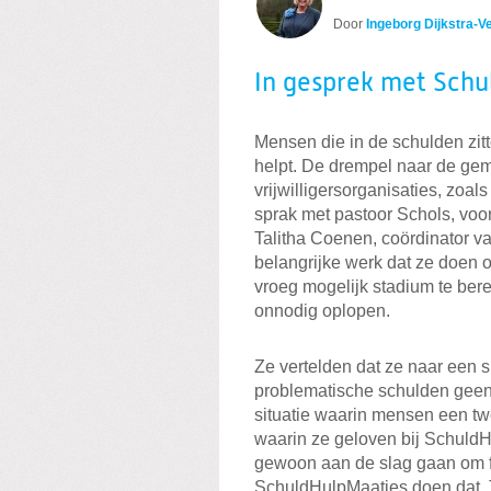
Door
Ingeborg Dijkstra-V
In gesprek met Sch
Mensen die in de schulden zit
helpt. De drempel naar de gem
vrijwilligersorganisaties, zoa
sprak met pastoor Schols, voo
Talitha Coenen, coördinator v
belangrijke werk dat ze doen 
vroeg mogelijk stadium te ber
onnodig oplopen.
Ze vertelden dat ze naar een s
problematische schulden geen 
situatie waarin mensen een tw
waarin ze geloven bij SchuldH
gewoon aan de slag gaan om fi
SchuldHulpMaatjes doen dat. 