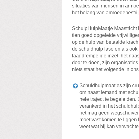
situaties van mensen in armo
het belang van armoedebestri
SchulpHulpMaatje Maastricht i
tien goed opgeleide vrijwillige
op de hulp van betaalde kracht
de schuldhulp fase en als oo
laagdrempelige inzet, het na
door te doen, zijn organisati
niets staat het volgende in o
Schuldhulpmaatjes zijn cr
om naast iemand met schul
hele traject te begeleiden. 
verankerd in het schuldhu
het mag geen wegschuiven w
moet vast komen te liggen
weet wat hij kan verwachten